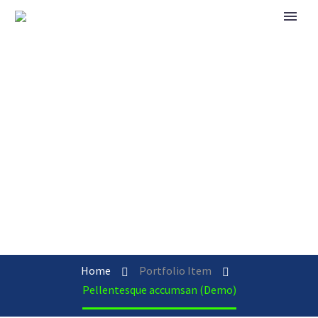
PELLENTESQUE
ACCUMSAN
(DEMO)
Home
Portfolio Item
Pellentesque accumsan (Demo)