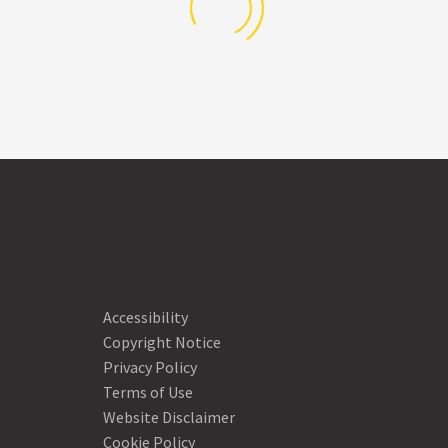
SUSPENDISSE
SUSPENDISSE
Accessibility
LOBORTIS
LOBORTIS
Copyright Notice
Privacy Policy
(DEMO)
(DEMO)
Terms of Use
Website Disclaimer
Cookie Policy